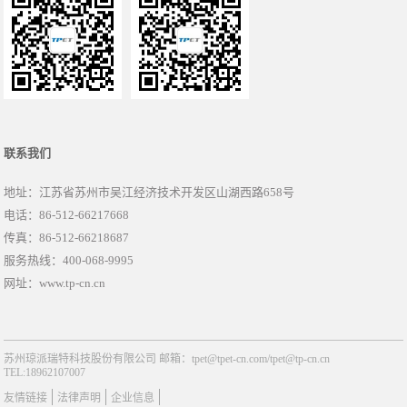
联系我们
地址：江苏省苏州市吴江经济技术开发区山湖西路658号
电话：86-512-66217668
传真：86-512-66218687
服务热线：400-068-9995
网址：www.tp-cn.cn
苏州琼派瑞特科技股份有限公司 邮箱：tpet@tpet-cn.com/tpet@tp-cn.cn
TEL:18962107007
友情链接
法律声明
企业信息