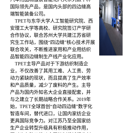
国际领先产品，是国内头部的四边缝高
端智能装备公司。
TPET与东华大学人工智能研究院、西
安理工大学等高校、研究院签订产学研
合作协议，联合苏州大学共建江苏省研
究生工作站，围绕“四边缝”核心技术开展
联合攻关，不断推进家用和产业用纺织
品智能四边缝制生产线产业化应用。
TPET主导产品对于下游纺织制造企
业，不仅改善了其用工难、人工贵、劳
动力紧缺的现状，而且提高了生产效率
和产品质量，减少了废料的产生。主导
产品为国内外知名大企业直接配套，并
与之建立了长期战略合作关系。2019年
始，TPET全球首创“自动四边缝”数字化
智造车间，替代进口，让国内家纺企业
更具国际竞争力。对江苏乃至全国家纺
生产企业转型升级具有积极推动作用，