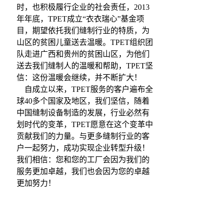
时，也积极履行企业的社会责任，2013
年年底，TPET成立“衣衣瑞心”基金项
目，期望依托我们缝制行业的特质，为
山区的贫困儿童送去温暖。TPET组织团
队走进广西和贵州的贫困山区，为他们
送去我们缝制人的温暖和帮助，TPET坚
信：这份温暖会继续，并不断扩大！
自成立以来，TPET服务的客户遍布全
球40多个国家及地区，我们坚信，随着
中国缝制设备制造的发展，行业必然有
划时代的变革，TPET愿意在这个变革中
贡献我们的力量。与更多缝制行业的客
户一起努力，成功实现企业转型升级！
我们相信：您和您的工厂会因为我们的
服务更加卓越，我们也会因为您的卓越
更加努力！