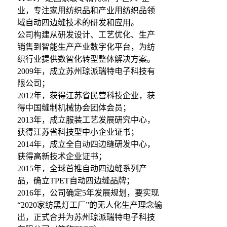
业，
专注家用纺织品和产业用纺织品领
域自动四边缝技术的研发和应用。
公司构建从研发设计、工艺优化、生产
销售到智能生产产业数字化平台，为纺
织行业提供数智化转型整体解决方案。
2009年，成立苏州琼派瑞特电子科技有
限公司；
2012年，获得江苏省民营科技企业，获
得中国缝制机械协会团体会员；
2013年，成立服装工艺发展研究中心，
获得江苏省科技型中小企业证书；
2014年，成立全自动四边缝研发中心，
获得高新技术企业证书；
2015年，全球首推自动四边缝系列产
品，确立TPET自动四边缝品牌；
2016年，公司确定5年发展规划，要实现
“2020家纺黑灯工厂”的无人化生产理念输
出，正式合并为苏州琼派瑞特电子科技