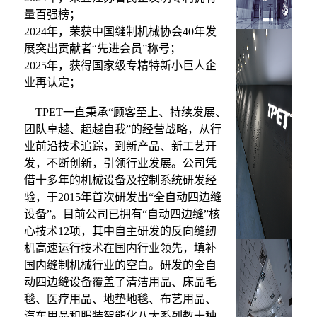
量百强榜；
2024年，荣获中国缝制机械协会40年发
展突出贡献者“先进会员”称号；
2025年，获得国家级专精特新小巨人企
业再认定；
TPET一直秉承“顾客至上、持续发展、
团队卓越、超越自我”的经营战略，从行
业前沿技术追踪，到新产品、新工艺开
发，不断创新，引领行业发展。公司凭
借十多年的机械设备及控制系统研发经
验，于2015年首次研发出“全自动四边缝
设备”。目前公司已拥有
“
自动四边缝”核
心技术12项，其中自主研发的反向缝纫
机高速运行技术在国内行业领先，填补
国内缝制机械行业的空白。研发的全自
动四边缝设备覆盖了清洁用品、床品毛
毯、医疗用品、地垫地毯、布艺用品、
汽车用品和
服装智能化
八大系列数十种